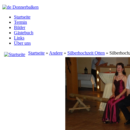
Startseite
Termin
Bilder
Gästebuch
Links
Über uns
Startseite
»
Andere
»
Silberhochzeit Otten
» Silberhoch