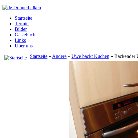
Startseite
Termin
Bilder
Gästebuch
Links
Über uns
Startseite
»
Andere
»
Uwe backt Kuchen
» Backender