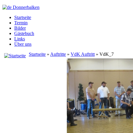
Startseite
Termin
Bilder
Gästebuch
Links
Über uns
Startseite
»
Auftritte
»
VdK Auftritt
» VdK_7