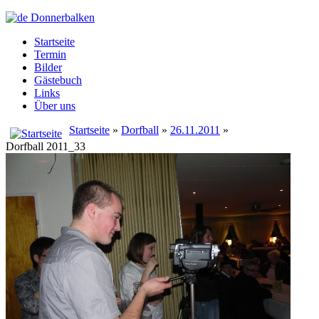
Startseite
Termin
Bilder
Gästebuch
Links
Über uns
Startseite
»
Dorfball
»
26.11.2011
»
Dorfball 2011_33