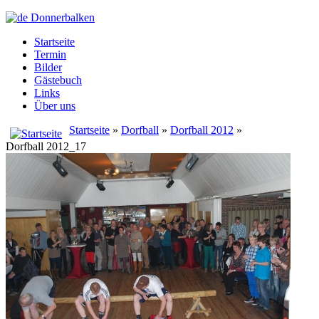
Startseite
Termin
Bilder
Gästebuch
Links
Über uns
Startseite
»
Dorfball
»
Dorfball 2012
»
Dorfball 2012_17