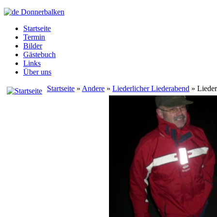
Startseite
Termin
Bilder
Gästebuch
Links
Über uns
Startseite
»
Andere
»
Liederlicher Liederabend
» Liede